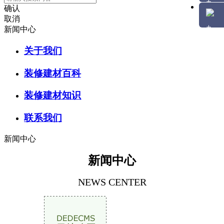
确认
取消
新闻中心
关于我们
装修建材百科
装修建材知识
联系我们
新闻中心
新闻中心
NEWS CENTER