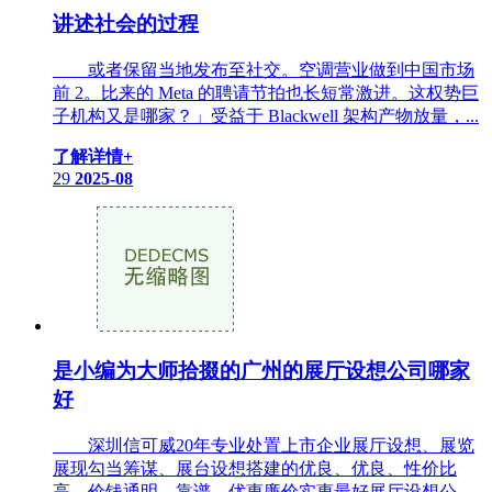
讲述社会的过程
或者保留当地发布至社交。空调营业做到中国市场
前 2。比来的 Meta 的聘请节拍也长短常激进。这权势巨
子机构又是哪家？」受益于 Blackwell 架构产物放量，...
了解详情+
29
2025-08
是小编为大师拾掇的广州的展厅设想公司哪家
好
深圳信可威20年专业处置上市企业展厅设想、展览
展现勾当筹谋、展台设想搭建的优良、优良、性价比
高、价钱通明、靠谱、优惠廉价实惠最好展厅设想公...